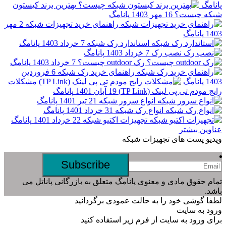
مگ
بهترین برند کیستون
ه چیست؟
16 مهر 1403
پانامگ
راهنمای خرید تجهیزات شبکه
2 مهر
1
پانامگ
استاندارد رک شبکه
7 خرداد 1403
پانامگ
نصب رک
7 خرداد 1403
پانامگ
رک outdoor چیست؟
7 خرداد 1403
پانامگ
راهنمای خرید رک شبکه
6 فروردین
1
پانامگ
مشکلات
مودم تی پی لینک (TP Link)
19 آبان 1401
پانامگ
انواع سرور شبکه
21 تیر 1401
پانامگ
انواع رک شبکه
31 خرداد 1401
پانامگ
تجهیزات اکتیو شبکه
22 خرداد 1401
پانامگ
ین بیشتر
یو پست های تجهیزات شبکه
 حقوق مادی و معنوی پانامگ متعلق به بازرگانی پاناتل می
.
 گوشی خود را به حالت عمودی برگردانید
د به سایت
 ورود به سایت از فرم زیر استفاده کنید