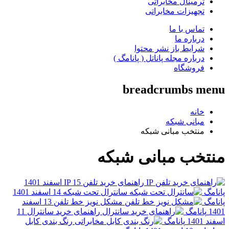
نال مخابراتی
زات مخابراتی
 با ما
ره ما
ط باز نشر محتوا
ره مجله پاناتل ( پانامگ )
شگاه
breadcrumb
ی شبکه
ب مبانی شبکه
 مبانی شبکه
راهنمای خرید تلفن IP
15 اسفند 1401
سانترال تحت شبکه
14 اسفند 1401
مشکل نویز خط تلفن
13 اسفند
گ
راهنمای خرید سانترال
11
پانامگ
رنگ بندی کابل