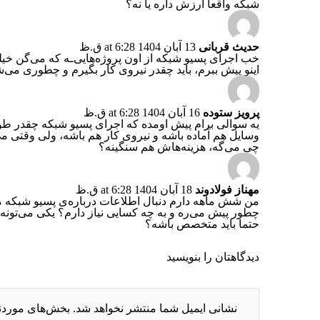
شبکه واقعا ارزش داره یا نه؟
حدیث قربانی
13 آبان 1404 at 6:28 ق.ظ
خب اجرای پسیو شبکه از اون پروژه‌هایی‌ـه که می‌گن خیلی
اینو پیش ببرم، باید چقدر نیروی کار بگیرم و چطوری م
پرویز ستوده
16 آبان 1404 at 6:28 ق.ظ
یه سوالی برام پیش اومده که اجرای پسیو شبکه چقدر ط
وسایل هم آماده باشه و نیروی کار هم باشه، ولی وقتی می
چی می‌گه، هزینه‌هاش هم سنگینه؟
مهناز فولادوند
18 آبان 1404 at 6:28 ق.ظ
من شش ماهه دارم دنبال اطلاعات درباره‌ی پسیو شبکه می
چطور پیش می‌ره و به چه کسایی نیاز دارم؟ یکی می‌تونه راه
حتما باید متخصص باشه؟
دیدگاهتان را بنویسید
نشانی ایمیل شما منتشر نخواهد شد.
بخش‌های موردنی