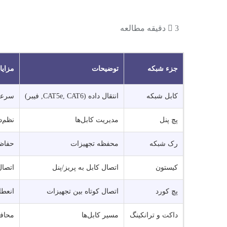
3 دقیقه مطالعه
جزء شبکه
توضیحات
مزایا
کابل شبکه
انتقال داده (CAT5e, CAT6, فیبر)
سرعت
پچ پنل
مدیریت کابل‌ها
نظم‌د
رک شبکه
محفظه تجهیزات
حفاظ
کیستون
اتصال کابل به پریز/پنل
اتصال
پچ کورد
اتصال کوتاه بین تجهیزات
انعطا
داکت و ترانکینگ
مسیر کابل‌ها
محاف