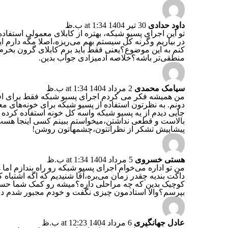
داود حدادی
30 تیر 1404 at 1:34 ب.ظ
تو این اجرای پسیو شبکه، بهتره از کابلای معمولی استفاد
در بیاریم وگرنه کل سیستم بهم می‌ریزه،اصلا مگه دارم 
کنم به این موضوع؟یعنی فقط باید برم کابلای گرون بخرم ی
منطقی‌تر باشه؟خلاصه آدمیزادی جواب بدین.
سیامک محمدی
2 مرداد 1404 at 1:34 ب.ظ
من همیشه فکر می کردم اجرای پسیو شبکه فقط برای ا
دونم. به نظرتون استفاده از پسیو شبکه برای خونه‌های 
جایی دیدم از یه پسیو شبکه واسه کل خونه استفاده کرد
بالاست و قطعی نداشتن،میخواستم ببینم کسی اینجا هست 
پیشاپیش تشکر از نظراتتون،چشمهاتون روشن!
هستی خسروی
5 مرداد 1404 at 1:34 ب.ظ
من تو اداره می‌خوام اجرای پسیو شبکه رو راه بندازم اما ه
داکت بندیه چقدر زمان می‌بره،آقا شنیدیم که اگه اشتباه ک
کوچیک بدین که چه مراحلی داره؟میشه رو کمک شما حساب 
بپرسم؟والا استادمون چیزی نگفت و خودم مجبور شدم د
عادل جهانگیری
6 مرداد 1404 at 12:23 ب.ظ