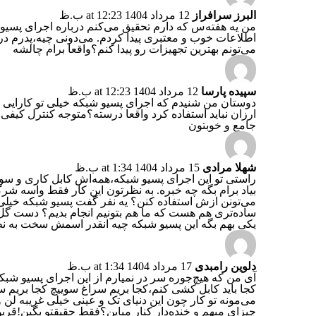
البرز سرافراز
12 مرداد 1404 at 12:23 ب.ظ
من یه هفته‌س که دارم تحقیق می‌کنم درباره اجرای پسیو 
اطلاعات خوب و معتبری پیدا کردم. می‌دونی چیه،پدرم در
می‌تونم بهترین تجهیزات رو پیدا کنم؟واقعا برام چالشه
سپیده پارسا
12 مرداد 1404 at 12:23 ب.ظ
دوستان من شنیدم که اجرای پسیو شبکه خیلی تو کارایی ش
ارزان نباید استفاده کرد واقعا درسته؟متوجه کنترل کیفی
جامع و خوبتون
شهلا مرادی
15 مرداد 1404 at 1:34 ب.ظ
راستی تو این اجرای پسیو شبکه،همه‌اش کابل کاری و سو
بیاد برام بگه چه خبره. به نظرتون این کار فقط واسه ش
می‌تونن ازش استفاده کنن؟ یه نفر گفت پسیو شبکه خیلی پیچ
ساده‌تری هم هست که ما هم بتونیم انجام بدیم؟ دست گل 
یکی بهم بگه این پسیو شبکه چیه انقدر اسمش سخت به نظ
دلوین رامبدی
17 مرداد 1404 at 1:34 ب.ظ
آی من که هیچ‌جوره سر در نمیارم از این اجرای پسیو شبک
کجا باید کابل کشی کنم،کجا بریم سراغ سوییچ کجا بریم سر
می‌مونه تو کار چون این دنیای تک و عینی خیلی غریبه لن 
چیزای مبهم و خنده‌دار کنار میاین؟فقط حقیقتو بگین!قرب