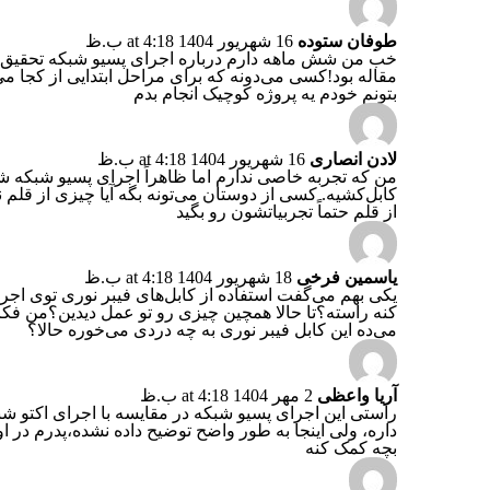
طوفان ستوده
16 شهریور 1404 at 4:18 ب.ظ
خب من شش ماهه دارم درباره اجرای پسیو شبکه تحقیق م
مقاله بود!کسی می‌دونه که برای مراحل ابتدایی از کجا م
بتونم خودم یه پروژه کوچیک انجام بدم
لادن انصاری
16 شهریور 1404 at 4:18 ب.ظ
من که تجربه خاصی ندارم اما ظاهراً اجرای پسیو شبکه ش
کابل‌کشیه. کسی از دوستان می‌تونه بگه آیا چیزی از قلم
از قلم حتماً تجربیاتشون رو بگید
یاسمین فرخی
18 شهریور 1404 at 4:18 ب.ظ
یکی بهم می‌گفت استفاده از کابل‌های فیبر نوری توی اج
کنه راسته؟تا حالا همچین چیزی رو تو عمل دیدین؟من فک
می‌ده این کابل فیبر نوری به چه دردی می‌خوره حالا؟
آریا واعظی
2 مهر 1404 at 4:18 ب.ظ
راستی این اجرای پسیو شبکه در مقایسه با اجرای اکتو ش
داره، ولی اینجا به طور واضح توضیح داده نشده،پدرم در اوم
بچه کمک کنه