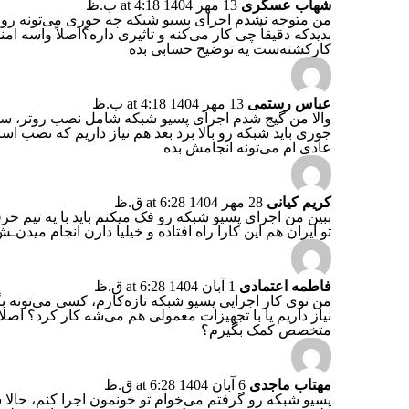
شهاب عسگری
13 مهر 1404 at 4:18 ب.ظ
من متوجه نشدم اجرای پسیو شبکه چه جوری می‌تونه رو ا
بدیدکه دقیقاً چی کار می‌کنه و تاثیری داره؟اصلاً واسه
کارکشته‌ست یه توضیح حسابی بده
عباس رستمی
13 مهر 1404 at 4:18 ب.ظ
والا من گیج شدم اجرای پسیو شبکه شامل نصب روتر، سوئ
جوری باید شبکه رو بالا برد بعد هم نیاز داریم که نصب اس
عادی ام می‌تونه انجامش بده
کریم کیانی
28 مهر 1404 at 6:28 ق.ظ
ببین من اجرای پسیو شبکه رو فک میکنم باید با یه تیم حر
تو ایران هم این کارا راه افتاده و خیلیا دارن انجام مید
فاطمه اعتمادی
1 آبان 1404 at 6:28 ق.ظ
من توی کار اجرایی پسیو شبکه تازه‌کارم، کسی می‌تونه ب
نیاز داریم یا با تجهیزات معمولی هم می‌شه کار کرد؟ اصلا خ
متخصص کمک بگیرم؟
مهتاب ماجدی
6 آبان 1404 at 6:28 ق.ظ
پسیو شبکه رو گرفتم می‌خوام تو خونمون اجرا کنم، حالا سو