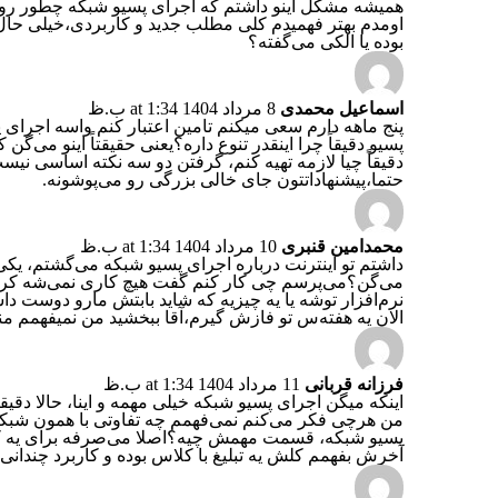
همیشه مشکل اینو داشتم که اجرای پسیو شبکه چطور روی 
اومدم بهتر فهمیدم کلی مطلب جدید و کاربردی،خیلی حال
بوده یا الکی می‌گفته؟
اسماعیل محمدی
8 مرداد 1404 at 1:34 ب.ظ
پنج ماهه دارم سعی میکنم تامین اعتبار کنم واسه اجرای
پسیو دقیقاً چرا اینقدر تنوع داره؟یعنی حقیقتاً اینو می‌
دقیقاً چیا لازمه تهیه کنم، گرفتن دو سه نکته اساسی نی
حتما،پیشنهاداتتون جای خالی بزرگی رو می‌پوشونه.
محمدامین قنبری
10 مرداد 1404 at 1:34 ب.ظ
داشتم تو اینترنت درباره اجرای پسیو شبکه می‌گشتم، یک
می‌گن؟می‌پرسم چی کار کنم گفت هیچ کاری نمی‌شه کر
نرم‌افزار توشه یا یه چیزیه که شاید بابتش مارو دوست
الان یه هفته‌س تو فازش گیرم،آقا ببخشید من نمیفهمم م
فرزانه قربانی
11 مرداد 1404 at 1:34 ب.ظ
اینکه میگن اجرای پسیو شبکه خیلی مهمه و اینا، حالا دقیق
من هرچی فکر می‌کنم نمی‌فهمم چه تفاوتی با همون شبکه 
پسیو شبکه، قسمت مهمش چیه؟اصلا می‌صرفه برای یه کس
آخرش بفهمم کلش یه تبلیغ با کلاس بوده و کاربرد چندانی 