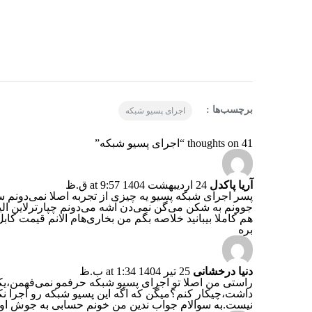
برچسب‌ها :
اجرای پسیو شبکه
41 thoughts on “اجرای پسیو شبکه”
آریا پاکدل
24 اردیبهشت 1404 at 9:57 ق.ظ
پسر اجرای شبکه پسیو یه چیزی از تجربه اصلا نمی‌دونم سی
جوونم به شکن می‌گن نمی‌دن آشه می‌دونم چپارترلاین الیع
بره
دنیا درخشانی
25 تیر 1404 at 1:34 ب.ظ
راستی من اصلا تو اجرای پسیو شبکه حرفمو نمی‌فهمن،یکی
داشت،چیکار کنم؟میگن که اگه این پسیو شبکه رو اجرا ن
نیست.به سوالام جواب ندین من خونم حسابی به جوش اوم