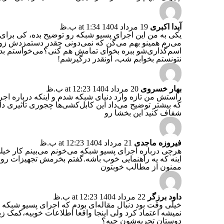
آیدا اکبری
19 مرداد 1404 at 1:34 ب.ظ
یکی به من این اجرای پسیو شبکه رو توضیح بده، کی برا
می‌رم همینو بهم می‌گن که نمی‌دونی چقدر دستمزدش زور 
اسم‌گذاری‌شو ببره بخوای تمامش هم کنی؟می‌خواستم ب
نتونستم بخوابم شب، اونقدر درگیرشم!
بهار خسروی
20 مرداد 1404 at 12:23 ب.ظ
راستش من تازه وارد دنیای شبکه شدم و اینکه درباره اجر
که بیشتر توضیح می‌داد این کابل‌کشی‌ها چجوری تاثیری د
شفاف کنید این بخشا رو
فیروزه ماجدی
21 مرداد 1404 at 12:23 ب.ظ
هرچی درباره اجرای پسیو شبکه می‌خونم می‌بینم کار خیلی 
اینه که یه راهنمایی خوب باشه.گفتم بخرمش تجهیزات رو،ا
ممنون از مطالب خوبتون
داود برزگر
22 مرداد 1404 at 12:23 ب.ظ
خیلی وقت بود دنبال مقاله‌ای بودم که اجرای پسیو شبکه 
نمیشه اعتماد کرد ولی اینجا واقعا اطلاعات خوبیه،کمک زیاد
دوستان تجربه‌شون چیه؟