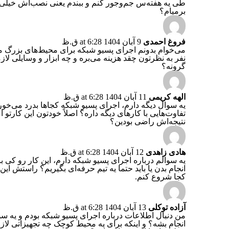
طی یه هفته‌س جم‌وجور کنم و ببندم یعنی نصب‌اش خیلی 
برمیام؟
فروغ احمدی
9 آبان 1404 at 6:28 ق.ظ
نفر به نظرتون چقد هزینه می‌بره و چه ابزار و وسایلی لازم
گرونه؟
الهه کریمی
11 آبان 1404 at 6:28 ق.ظ
یه سوال دیگه دارم، اجرای پسیو شبکه کجاها بدرد می‌خور
تفاوت‌هایی با کارهای دیگه داره؟ اصلاً خودتون این کارت
نتیجه‌اش راضی بودین؟
هادی زاهدی
12 آبان 1404 at 6:28 ق.ظ
انجام بدن یا باید حتما یه تیم حرفه‌ای بگیریم؟ راستش این
کجا شروع کنم.
آزاده توکلی
13 آبان 1404 at 6:28 ق.ظ
من دنبال اطلاعات درباره اجرای پسیو شبکه بودم و یه س
انجام بشه؟ و اینکه برای یه محیط کوچک چه تجهیزاتی لاز