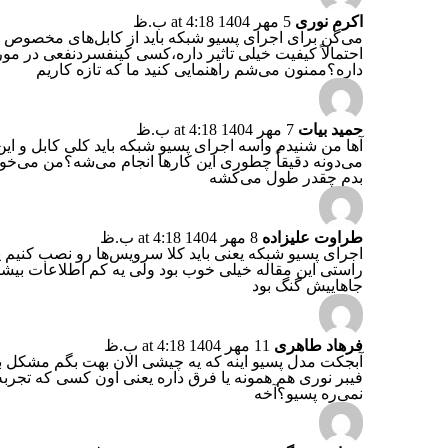
اکرم نوری
5 مهر 1404 at 4:18 ب.ظ
می‌گن برای اجرای پسیو شبکه باید از کابل‌های مخصوص اس
احتمالاً کیفیت خیلی تاثیر داره،کسی کینفسردنفعی در مورد 
داره؟ممنون می‌شم راهنمایی کنید ما که تازه کاریم
حمید بیات
7 مهر 1404 at 4:18 ب.ظ
آها من شنیدم واسه اجرای پسیو شبکه باید کلی کابل و این
می‌دونه دقیقاً چطوری این کارها انجام می‌شه؟من می‌خوام
بدم چقدر طول می‌کشه
طراوت علیزاده
8 مهر 1404 at 4:18 ب.ظ
اجرای پسیو شبکه یعنی باید کلا سرویس‌ها رو نصب کنیم یا 
راستی این مقاله خیلی خوب بود ولی یه کم اطلاعات بیشتر
جاهاییش گنگ بود
فرهاد طاهری
11 مهر 1404 at 4:18 ب.ظ
آبجکت مدل پسیو اینه که یه چیشی الان بهت بگم مشکل بود 
فیبر نوری هم همونه یا فرق داره یعنی اون کسی که تجربه 
نمی‌ره پسیو؟آخه