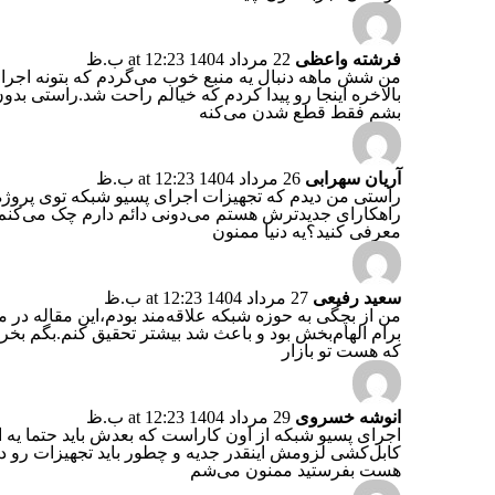
فرشته واعظی
22 مرداد 1404 at 12:23 ب.ظ
من شش ماهه دنبال یه منبع خوب می‌گردم که بتونه اجرا
بالاخره اینجا رو پیدا کردم که خیالم راحت شد.راستی بد
بشم فقط قطع شدن می‌کنه
آریان سهرابی
26 مرداد 1404 at 12:23 ب.ظ
راستی من دیدم که تجهیزات اجرای پسیو شبکه توی پروژه 
راهکارای جدیدترش هستم می‌دونی دائم دارم چک می‌کنم 
معرفی کنید؟یه دنیا ممنون
سعید رفیعی
27 مرداد 1404 at 12:23 ب.ظ
من از بچگی به حوزه شبکه علاقه‌مند بودم،این مقاله در 
برام الهام‌بخش بود و باعث شد بیشتر تحقیق کنم.بگم بخر
که هست تو بازار
انوشه خسروی
29 مرداد 1404 at 12:23 ب.ظ
اجرای پسیو شبکه از اون کاراست که بعدش باید حتما یه
کابل‌کشی لزومش اینقدر جدیه و چطور باید تجهیزات ر
هست بفرستید ممنون می‌شم