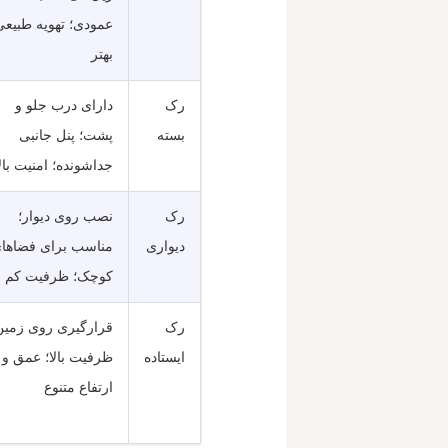
عمودی؛ تهویه طبیعی
بهتر
رک
دارای درب جلو و
بسته
پشت؛ پنل جانبی
جداشونده؛ امنیت بال
رک
نصب روی دیوار؛
دیواری
مناسب برای فضاها
کوچک؛ ظرفیت کم
رک
قرارگیری روی زمین
ایستاده
ظرفیت بالا؛ عمق و
ارتفاع متنوع