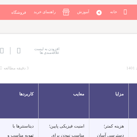
خانه
آموزش
راهنمای خرید
فروشگاه
افزودن به لیست
علاقه‌مندی ها
3 دقیقه مطالعه
مزایا
معایب
کاربردها
هزینه کمتر؛
امنیت فیزیکی پایین؛
دیتاسنترها با
دسترسی آسان
مناسب نبودن برای
تهویه مناسب و