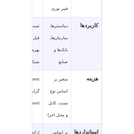
فیبر نوری
کاربردها
دیتاسنترها،
تست نهایی
سازمان‌ها،
قبل از
بانک‌ها و
بهره‌برداری
صنایع
شبکه
هزینه
متغیر بر
Permanent
اساس نوع
گران‌تر از
تست، کابل
Channel
و محل اجرا
استانداردها
بر اساس
ارائه نتیجه