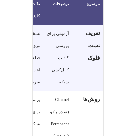
موضوع
توضیحات
نکات
کلیدی
تعریف
آزمونی برای
تشخیص
تست
بررسی
نویز،
فلوک
کیفیت
قطعی و
کابل‌کشی
افت
شبکه
سرعت
روش‌ها
Channel
پرمننت
(ساده‌تر) و
برای
Permanent
شبکه‌های