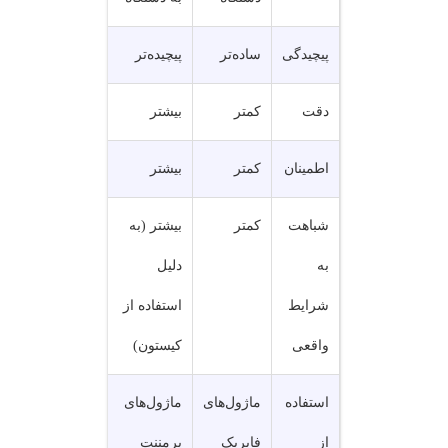
پیچیدگی
ساده‌تر
پیچیده‌تر
دقت
کمتر
بیشتر
اطمینان
کمتر
بیشتر
شباهت
کمتر
بیشتر (به
به
دلیل
شرایط
استفاده از
واقعی
کیستون)
استفاده
ماژول‌های
ماژول‌های
از
فابریک
پرمننت