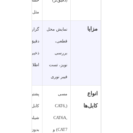
(دقیق‌تر)
حساس
مثل بانکی
مزایا
نمایش محل
گزارش
قطعی،
دقیق و
بررسی
ذخیره
نویز، تست
اطلاعات
فیبر نوری
انواع
مسی
پشتیبانی از
کابل‌ها
(CAT6,
کابل‌های
CAT6A,
شیلد و
CAT7) و
بدون شیلد