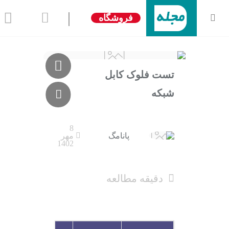
|
فروشگاه
تست فلوک کابل
شبکه
8
پانامگ
مهر
1402
دقیقه مطالعه