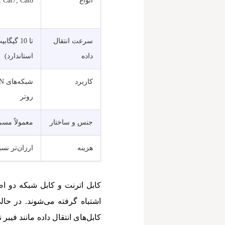
انواع
, Cat7, Cat8
سرعت انتقال
تا 10 گیگ
داده
استاندارد)
کاربرد
روتر
جنس و ساختار
معمولاً مسی 
هزینه
ارزان‌تر نس
کابل اترنت و کابل شبکه دو اص
اشتباه گرفته می‌شوند. در حا
کابل‌های انتقال داده مانند فیب