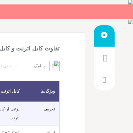
تفاوت کابل اترنت و کابل
پانامگ
21 دی 1401
ویژگی‌ها
کابل اترنت (thernet Cable
تعریف
نوعی از کا
اترنت