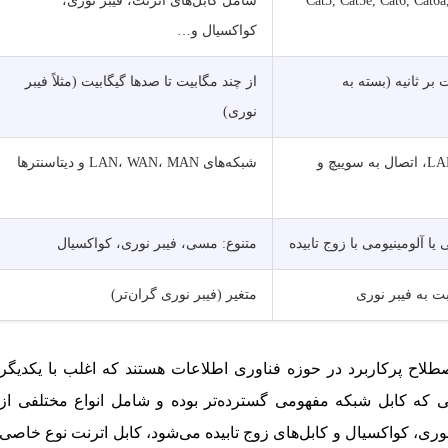
Cat5, Cat5e, Cat6, Cat6a
شامل کابل‌های اترنت، فیبر نوری،
کواکسیال و…
ابیت بر ثانیه (بسته به
از چند مگابیت تا صدها گیگابیت (مثلاً فیبر
نوری)
شبکه‌های LAN، اتصال به سوییچ و
شبکه‌های LAN، WAN، MAN و دیتاسنترها
یا آلومینیومی با زوج تابیده
متنوع: مسی، فیبر نوری، کواکسیال
بت به فیبر نوری
متغیر (فیبر نوری گران‌تر)
طلاح پرکاربرد در حوزه فناوری اطلاعات هستند که اغلب با یکدیگر
لی که کابل شبکه مفهومی گسترده‌تر بوده و شامل انواع مختلفی از
ر نوری، کواکسیال و کابل‌های زوج تابیده می‌شود، کابل اترنت نوع خاصی