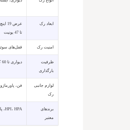
انواع رک
دیواری، ایستاد
ابعاد رک
تا 47 یونیت
امنیت رک
قفل‌های سوئی
ظرفیت
دیواری تا 60 کیلوگرم، ایستاده تا 1000 کیلوگرم
بارگذاری
لوازم جانبی
فن، پاورماژول
رک
برندهای
HPI، HPA، پایا، APC، Rittal
معتبر