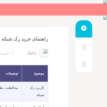
راهنمای خرید رک شبکه
پانامگ
6 فروردین 1403
موضوع
توضیحات
کاربرد رک
محافظت، نظم
شبکه