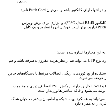
store. :
از عبارت انگلیسی “Patching Cord” به معنای “کابل اتصال” گرفته شده است. به‌طور کلی، هر کابل اتصالی که در دو انتها دارای کانکتور باشد را می‌توان Patch Cord نامید.
یک Patch Cord با کانکتورهای RJ-45 را می‌توان به‌صورت دستی نیز ساخت. برای این کار، به یک تکه کابل زوج تابیده (Twisted Pair)، دو کانکتور RJ-45 (مدل 8P8C)، و ابزاری برای برش و پرس
کردن کابل به نام “Crimper” نیاز است. دستورالعمل ساخت Patch Cord در این مقاله ذکر شده است. اما اگر تجربه‌ای در ساخت Patch Cord ندارید، بهتر است خودتان آن را نسازید و یک کابل
 به این معیارها اشاره شده است:
: طول و نوع پچ کورد متناسب با محیط استفاده از اهمیت ویژه‌ای برخوردار است. در محیط‌هایی با نویز کم، پچ کورد نوع UTP می‌تواند هم از نظر هزینه مقرون‌به‌صرفه باشد و هم
 استفاده از پچ کوردهای رنگی، اتصالات مرتبط با دستگاه‌های خاص
ار عرضه می‌شوند.
: پچ کوردها معمولاً در محیط‌های داخلی به کار گرفته می‌شوند که در این محیط‌ها روکش‌های PVC و LSZH کاربرد دارند. روکش PVC انعطاف‌پذیری و مقاومت
ها می‌تواند به عملکرد بهینه شبکه و اطمینان بیشتر صاحبان شبکه
ی را به همراه دارد.