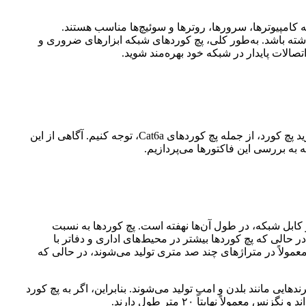
ه کامپیوترها، سرورها، روترها و سوئیچ‌ها مناسب هستند.
زهای خاص شبکه شما هماهنگی داشته باشد. به‌طور کلی، پچ کوردهای شبکه ابزارهای ضروری و
تصالات پایدار در شبکه خود بهره‌مند شوید.
حال که با مفهوم پچ کورد شبکه آشنا شدیم و انواع کتگوری‌ها، مدل‌ها و کاربردهای آن را شناختیم، لازم است به چند فاکتور مهم در هنگام خرید پچ کورد، از جمله پچ کوردهای Cat6a، توجه کنیم. آگاهی از این
 به بررسی این فاکتورها می‌پردازیم.
کابل شبکه، در طول آن‌ها نهفته است. پچ کورد‌ها به نسبت
 حالی که پچ کوردها بیشتر در محیط‌های اداری و دفاتر با
مولاً در متراژهای چند صد متری تولید می‌شوند، در حالی که
ت را با حداکثر طول ۲۰ متر به بازار عرضه می‌کنند. پچ کوردهای ۴۰ متری اغلب توسط برندهایی مانند بلدن و امپ تولید می‌شوند. بنابراین، اگر به پچ کورد
ً نهایتاً ۲۰ متر طول دارند.