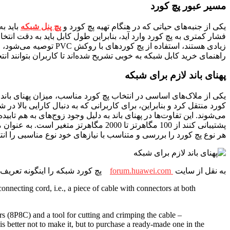
مسیر عبور پچ کورد
یکی از جنبه‌های حیاتی که در هنگام تهیه پچ کورد و
پچ پنل شبکه
باید ب
فشار کمتری به پچ کورد وارد آید، بنابراین طول کابل باید به دقت ان
زیادی هستند، استفاده 
راهنمای خرید کابل شبکه به خوبی تشریح شده‌اند تا کاربران بتوانند انتخ
پهنای باند لازم برای شبکه
یکی از ملاک‌های اساسی در انتخاب پچ کورد مناسب، میزان پهنای باند 
کورد منتقل کرد و بنابراین، برای کاربرانی که به دنبال کارایی بالا در
می‌شوند. این تفاوت‌ها در پهنای باند به دلیل وجود زوج‌های به هم تابیده
هر نوع پچ کورد را بررسی و متناسب با نیازهای خود نوع مناسبی را انتخ
به نقل از سایت
forum.huawei.com
پچ کورد شبکه را اینگونه تعریف
nnecting cord, i.e., a piece of cable with connectors at both
s (8P8C) and a tool for cutting and crimping the cable –
is better not to make it, but to purchase a ready-made one in the