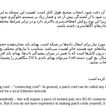
ه آن دقت شود، انتخاب صحیح طول کابل است. اهمیت این مسئله به ا
تخاب شود تا از کشیدگی بیش از حد و فشار زیاد بر سیستم جلوگیری شود.
از پچ کوردهای با روکش PVC توصیه می‌شود، زیرا این نوع روکش انعطاف‌پذیری بالاتری دارد و
اب‌های آگاهانه‌تری داشته باشند.
مورد نیاز برای انتقال داده‌ها در شبکه است. پهنای باند نشان‌دهنده
 شبکه‌های خود هستند حائز اهمیت می‌باشد. متناسب با نیازهای مختلف پچ 
 درون کابل‌ها است که با تغییر در میزان پیچیدگی تاب‌ها، پهنای باند افز
پشتیبانی کنند از 100 مگاهرتز تا 2000 مگاهرتز
اب نمایید.
 کرده است:
cord – “connecting cord”. In general, a patch cord can be called any co
rd for a local Ethernet network.
dently – this will require a piece of twisted pair, two RJ-45 connector
le. But if you do not have experience in making patch cords yourself, it 