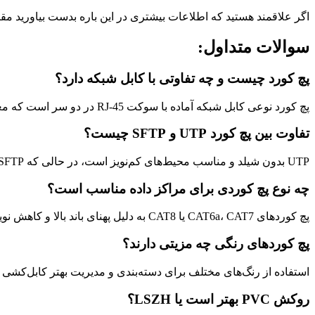
اگر علاقمند هستید که اطلاعات بیشتری در این باره بدست بیاورید مق
سوالات متداول:
پچ کورد چیست و چه تفاوتی با کابل شبکه دارد؟
پچ کورد نوعی کابل شبکه آماده با سوکت RJ-45 در دو سر است که معمولاً در طول‌های کوتاه برای اتصال سریع و آسان بین تجهیزات شبکه استفاده می‌شود.
تفاوت بین پچ کورد UTP و SFTP چیست؟
UTP بدون شیلد و مناسب محیط‌های کم‌نویز است، در حالی که SFTP دارای شیلد و فویل بوده و برای محیط‌های نویزی کاربرد دارد.
چه نوع پچ کوردی برای مراکز داده مناسب است؟
پچ کوردهای CAT6a، CAT7 یا CAT8 به دلیل پهنای باند بالا و کاهش نویز بهترین گزینه برای مراکز داده هستند.
پچ کوردهای رنگی چه مزیتی دارند؟
استفاده از رنگ‌های مختلف برای دسته‌بندی و مدیریت بهتر کابل‌کشی ش
روکش PVC بهتر است یا LSZH؟