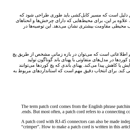
ین دلیل است که مسیر کابل‌کشی باید طوری طراحی شود که
 علاوه بر این، برای محیط‌هایی که دارای چرخش‌ها و انحناهای
 در برابر شرایط مختلف محیطی مقاومت بیشتری نشان می‌دهد. این توصیه‌ها در
 حجم اطلاعاتی است که می‌توان در بازه زمانی مشخص از طریق پچ
کوردها در مدل‌های متفاوتی با پهنای باند گوناگون تولید
ایش یا کاهش پیدا می‌کند. پهنای باندی که پچ کوردها می‌توانند
 متغیر است. به عنوان مثال، پچ کورد دسته Cat6 می‌تواند پهنای باندی تا 250 مگاهرتز را پشتیبانی کند. برای انتخاب دقیق مهم است که استانداردهای مربوط به
The term patch cord comes from the English phrase patching 
ends. But most often, a patch cord refers to a connecting co
A patch cord with RJ-45 connectors can also be made indepen
“crimper”. How to make a patch cord is written in this artic