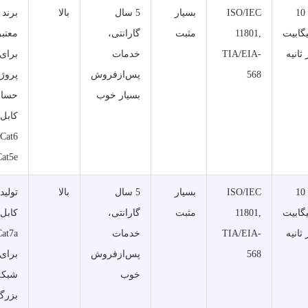
تا 10
ISO/IEC
بسیار
5 سال
بالا
برند
گابیت
11801,
مثبت
گارانتی،
معتبر
 ثانیه
TIA/EIA-
خدمات
برای
568
پس‌ازفروش
پروژه
بسیار خوب
حساس
کابل‌
at5e.
تا 10
ISO/IEC
بسیار
5 سال
بالا
تولید
گابیت
11801,
مثبت
گارانتی،
کابل‌
 ثانیه
TIA/EIA-
خدمات
Cat7a
568
پس‌ازفروش
برای
خوب
شبکه
بزرگ