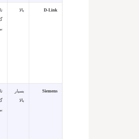
D-Link
بالا
گی
بر
Siemens
بسیار
بالا
گی
بر