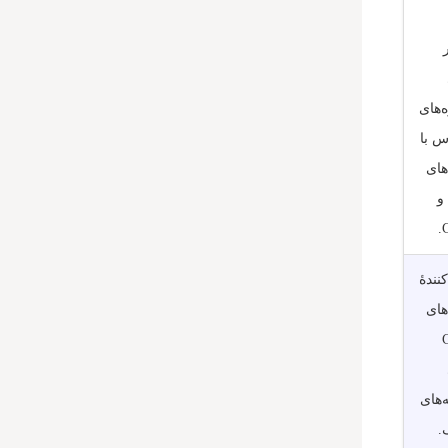
‌های
 با
های
Cat6 و
C
کنندۀ
های
‌های
.