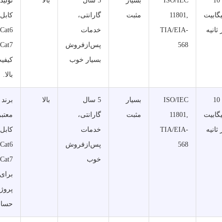
تا 10
ISO/IEC
بسیار
5 سال
بالا
تولید
گابیت
11801,
مثبت
گارانتی،
کابل‌
 ثانیه
TIA/EIA-
خدمات
568
پس‌ازفروش
بسیار خوب
کیفی
بالا.
تا 10
ISO/IEC
بسیار
5 سال
بالا
برند
گابیت
11801,
مثبت
گارانتی،
معتبر
 ثانیه
TIA/EIA-
خدمات
کابل‌
568
پس‌ازفروش
خوب
Cat7
برای
پروژه
حسا