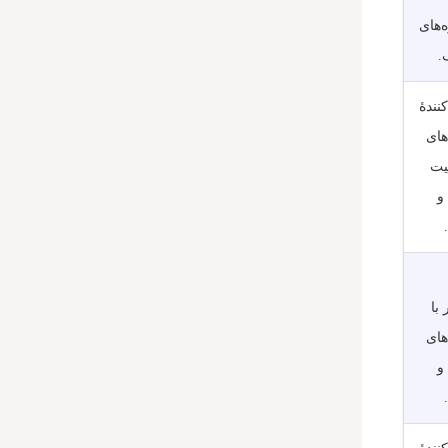
‌های
.
کنندۀ
های
یت
Cat6 و
 با
های
Cat6 و