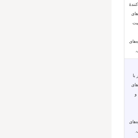
کنندۀ
های
یت
‌های
.
 با
های
Cat6 و
‌های
.