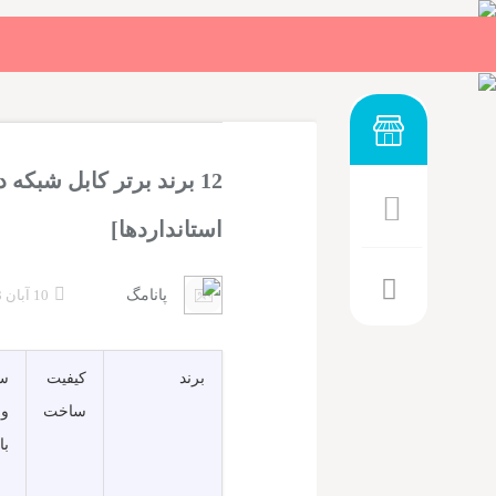
12 برند برتر کابل شبکه
استانداردها]
پانامگ
10 آبان 1403
برند
کیفیت
س
ساخت
و 
با