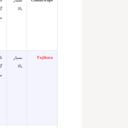
CommScope
بسیار
بالا
گی
بر
Fujikura
بسیار
بالا
گی
بر