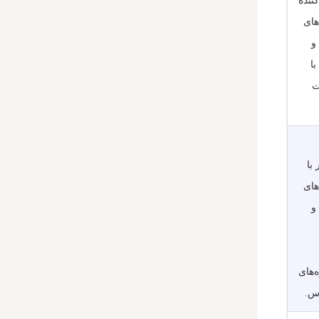
کنندۀ
های
Cat6 و
Cat7 با
ت
 با
های
Cat6 و
‌های
س.