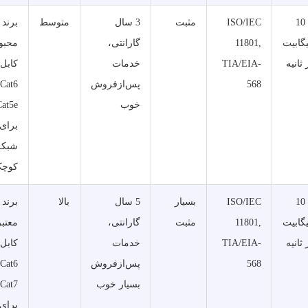
تا 10
ISO/IEC
مثبت
3 سال
متوسط
برند
گابیت
11801,
گارانتی،
محبو
 ثانیه
TIA/EIA-
خدمات
کابل‌
568
پس‌ازفروش
خوب
Cat5e
برای
شبکه
کوچک
تا 10
ISO/IEC
بسیار
5 سال
بالا
برند
گابیت
11801,
مثبت
گارانتی،
معتبر
 ثانیه
TIA/EIA-
خدمات
کابل‌
568
پس‌ازفروش
بسیار خوب
Cat7
برای