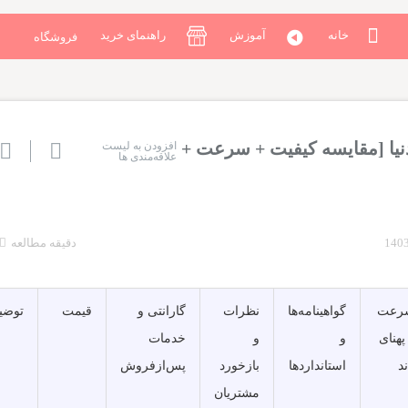
خانه
آموزش
راهنمای خرید
فروشگاه
 دنیا [مقایسه کیفیت + سرعت +
افزودن به لیست
علاقه‌مندی ها
دقیقه مطالعه
رعت
گواهینامه‌ها
نظرات
گارانتی و
قیمت
توضی
پهنای
و
و
خدمات
ند
استانداردها
بازخورد
پس‌ازفروش
مشتریان