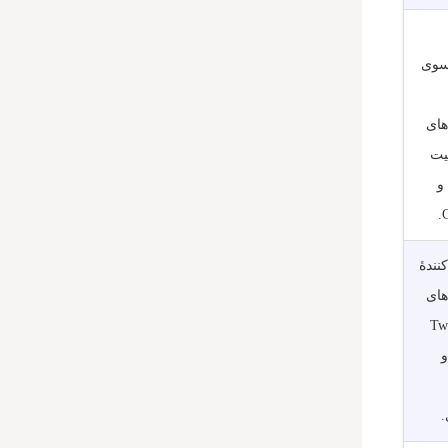
سوی
های
یت
Cat6 و
C
کنندۀ
های
Tw
p و
.