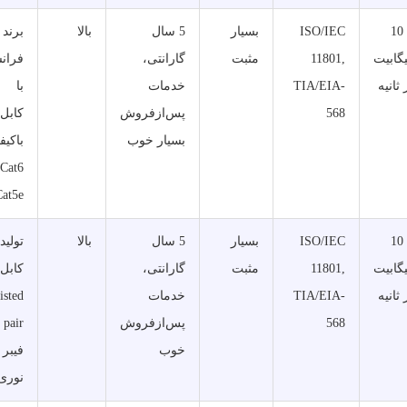
تا 10
ISO/IEC
بسیار
5 سال
بالا
برند
گابیت
11801,
مثبت
گارانتی،
فران
 ثانیه
TIA/EIA-
خدمات
با
568
پس‌ازفروش
کابل‌
بسیار خوب
باکیف
at5e.
تا 10
ISO/IEC
بسیار
5 سال
بالا
تولید
گابیت
11801,
مثبت
گارانتی،
کابل‌
 ثانیه
TIA/EIA-
خدمات
isted
568
پس‌ازفروش
air
خوب
فیبر
نوری