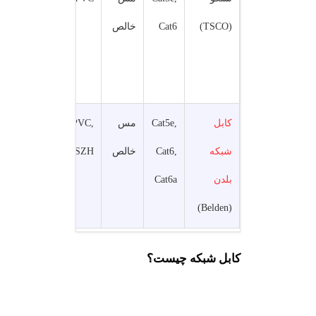
(TSCO)
Cat6
خالص
د
ق
م
کابل
Cat5e,
مس
PVC,
UTP,
ک
شبکه
Cat6,
خالص
LSZH
FTP,
ع
بلدن
Cat6a
S/FTP
(Belden)
کابل شبکه چیست؟