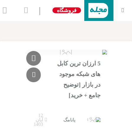
|
فروشگاه
5 ارزان ترین کابل
های شبکه موجود
در بازار [توضیح
جامع + خرید]
12
پانامگ
آبان
1403