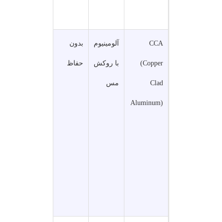
ع
CCA
آلومینیوم
بدون
شبکه‌های
ب
(Copper
با روکش
حفاظ
خانگی،
ا
Clad
مس
اتصال
س
Aluminum)
اینترنت