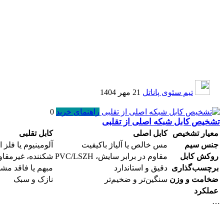
تیم سئوی پاناتل
21 مهر 1404
راهنمای خرید
0
تشخیص کابل شبکه اصلی از تقلبی
معیار تشخیص
کابل اصلی
کابل تقلبی
جنس سیم
مس خالص یا آلیاژ باکیفیت
آلومینیوم یا فلز 
روکش کابل
مقاوم در برابر سایش، PVC/LSZH
شکننده، غیرمقاو
برچسب‌گذاری
دقیق و استاندارد
مبهم یا فاقد م
ضخامت و وزن
سنگین‌تر و ضخیم‌تر
نازک و سبک
عملکرد
…