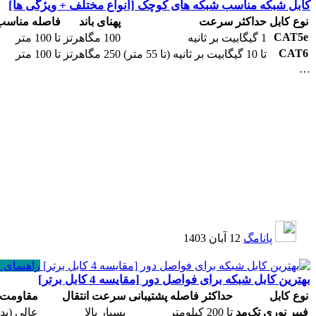
کابل شبکه مناسب شبکه های کوچک [انواع مختلف + ویژگی ها]
نوع کابل
حداکثر سرعت
پهنای باند
فاصله مناسب
CAT5e
1 گیگابیت بر ثانیه
100 مگاهرتز
تا 100 متر
CAT6
تا 10 گیگابیت بر ثانیه (تا 55 متر)
250 مگاهرتز
تا 100 متر
…
پانامگ
12 آبان 1403
راهنمای 
بهترین کابل شبکه برای فواصل دور [مقایسه 4 کابل برتر]
نوع کابل
حداکثر فاصله پشتیبانی
سرعت انتقال
مقاومت د
فیبر نوری تک‌مد
تا 200 کیلومتر
بسیار بالا
عالی (بدون 