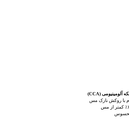
 آلومینیومی (CCA)
وم با روکش نازک مس
 محسوس