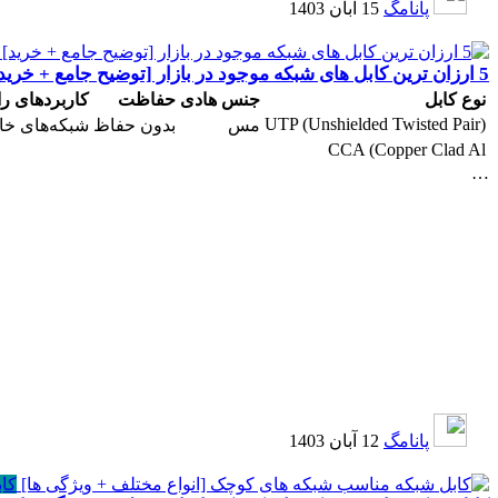
پانامگ
15 آبان 1403
5 ارزان ترین کابل های شبکه موجود در بازار [توضیح جامع + خرید]
نوع کابل
جنس هادی
حفاظت
کاربردهای را
UTP (Unshielded Twisted Pair)
مس
بدون حفاظ
شبکه‌های خان
CCA (Copper Clad Al
…
پانامگ
12 آبان 1403
کا