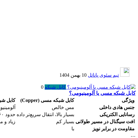
تیم سئوی پاناتل
10 بهمن 1404
کابل شبکه
0
کابل شبکه مسی یا آلومینیومی؟
ویژگی
کابل شبکه مسی (Copper)
کابل شبکه
جنس هادی داخلی
مس خالص
آلومینی
رسانایی الکتریکی
بسیار بالا، انتقال سریع‌تر داده
حدود ۶۰٪ کمتر از مس
افت سیگنال در مسیر طولانی
بسیار کم
زیاد و
مقاومت در برابر نویز
با
…