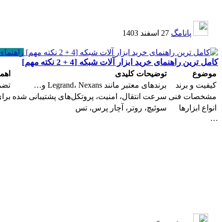
پانامگ
27 اسفند 1403
راهنمای
کامل ترین راهنمای خرید ابزار آلات شبکه [4 + 2 نکته مهم]
موضوع
توضیحات کلیدی
اهم
کیفیت و برند
برندهای معتبر مانند Legrand، Nexans و…
تضمی
مشخصات فنی
سرعت انتقال، امنیت، پروتکل‌های پشتیبانی شده
برا
انواع ابزارها
سوئیچ، روتر، آچار پرس، تس
…